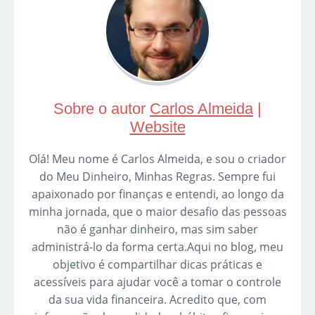
Sobre o autor
Carlos Almeida
|
Website
Olá! Meu nome é Carlos Almeida, e sou o criador
do Meu Dinheiro, Minhas Regras. Sempre fui
apaixonado por finanças e entendi, ao longo da
minha jornada, que o maior desafio das pessoas
não é ganhar dinheiro, mas sim saber
administrá-lo da forma certa.Aqui no blog, meu
objetivo é compartilhar dicas práticas e
acessíveis para ajudar você a tomar o controle
da sua vida financeira. Acredito que, com