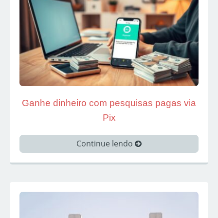
Ganhe dinheiro com pesquisas pagas via
Pix
Continue lendo