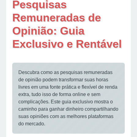
Pesquisas
Remuneradas de
Opinião: Guia
Exclusivo e Rentável
Descubra como as pesquisas remuneradas
de opinião podem transformar suas horas
livres em uma fonte prática e flexível de renda
extra, tudo isso de forma online e sem
complicações. Este guia exclusivo mostra o
caminho para ganhar dinheiro compartilhando
suas opiniões com as melhores plataformas
do mercado.