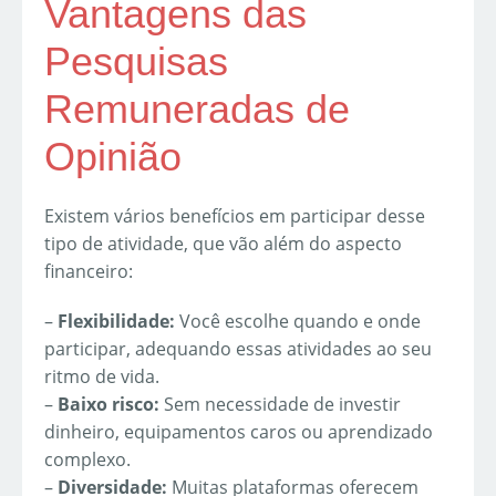
Vantagens das
Pesquisas
Remuneradas de
Opinião
Existem vários benefícios em participar desse
tipo de atividade, que vão além do aspecto
financeiro:
–
Flexibilidade:
Você escolhe quando e onde
participar, adequando essas atividades ao seu
ritmo de vida.
–
Baixo risco:
Sem necessidade de investir
dinheiro, equipamentos caros ou aprendizado
complexo.
–
Diversidade:
Muitas plataformas oferecem