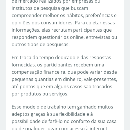
de mercado realizados por empresas ou
institutos de pesquisa que buscam
compreender melhor os hábitos, preferências e
opiniões dos consumidores. Para coletar essas
informações, elas recrutam participantes que
respondem questionários online, entrevistas ou
outros tipos de pesquisas.
Em troca do tempo dedicado e das respostas
fornecidas, os participantes recebem uma
compensação financeira, que pode variar desde
pequenas quantias em dinheiro, vale-presentes,
até pontos que em alguns casos são trocados
por produtos ou serviços.
Esse modelo de trabalho tem ganhado muitos
adeptos graças à sua flexibilidade e à
possibilidade de fazê-lo no conforto da sua casa
ou de qualquer lugar com acesso à internet.