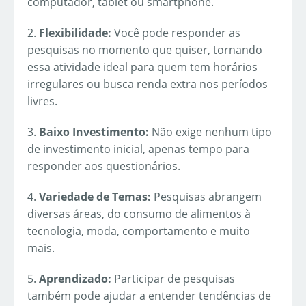
computador, tablet ou smartphone.
2.
Flexibilidade:
Você pode responder as
pesquisas no momento que quiser, tornando
essa atividade ideal para quem tem horários
irregulares ou busca renda extra nos períodos
livres.
3.
Baixo Investimento:
Não exige nenhum tipo
de investimento inicial, apenas tempo para
responder aos questionários.
4.
Variedade de Temas:
Pesquisas abrangem
diversas áreas, do consumo de alimentos à
tecnologia, moda, comportamento e muito
mais.
5.
Aprendizado:
Participar de pesquisas
também pode ajudar a entender tendências de