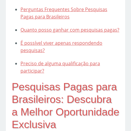
Perguntas Frequentes Sobre Pesquisas
Pagas para Brasileiros
Quanto posso ganhar com pesquisas pagas?
É possível viver apenas respondendo
pesquisas?
Preciso de alguma qualificação para
participar?
Pesquisas Pagas para
Brasileiros: Descubra
a Melhor Oportunidade
Exclusiva