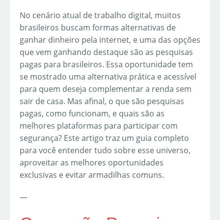
No cenário atual de trabalho digital, muitos
brasileiros buscam formas alternativas de
ganhar dinheiro pela internet, e uma das opções
que vem ganhando destaque são as pesquisas
pagas para brasileiros. Essa oportunidade tem
se mostrado uma alternativa prática e acessível
para quem deseja complementar a renda sem
sair de casa. Mas afinal, o que são pesquisas
pagas, como funcionam, e quais são as
melhores plataformas para participar com
segurança? Este artigo traz um guia completo
para você entender tudo sobre esse universo,
aproveitar as melhores oportunidades
exclusivas e evitar armadilhas comuns.
—