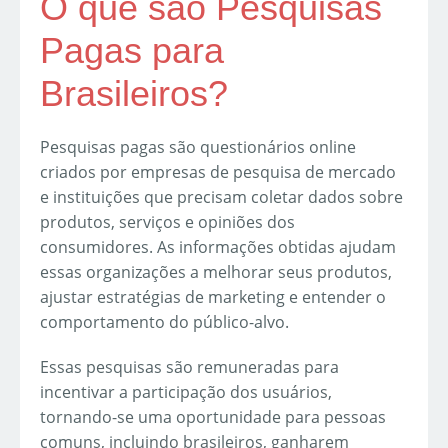
O que são Pesquisas
Pagas para
Brasileiros?
Pesquisas pagas são questionários online
criados por empresas de pesquisa de mercado
e instituições que precisam coletar dados sobre
produtos, serviços e opiniões dos
consumidores. As informações obtidas ajudam
essas organizações a melhorar seus produtos,
ajustar estratégias de marketing e entender o
comportamento do público-alvo.
Essas pesquisas são remuneradas para
incentivar a participação dos usuários,
tornando-se uma oportunidade para pessoas
comuns, incluindo brasileiros, ganharem