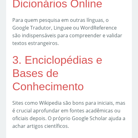
Dicionários Online
Para quem pesquisa em outras línguas, o
Google Tradutor, Linguee ou WordReference
são indispensáveis para compreender e validar
textos estrangeiros.
3. Enciclopédias e
Bases de
Conhecimento
Sites como Wikipedia são bons para iniciais, mas
é crucial aprofundar em fontes acadêmicas ou
oficiais depois. O próprio Google Scholar ajuda a
achar artigos científicos.