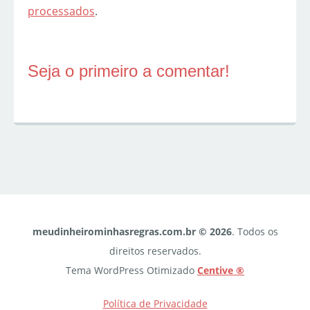
processados
.
Seja o primeiro a comentar!
meudinheirominhasregras.com.br © 2026
. Todos os
direitos reservados.
Tema WordPress Otimizado
Centive ®
Política de Privacidade