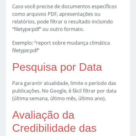
Caso você precise de documentos específicos
como arquivos PDF, apresentações ou
relatórios, pode filtrar o resultado incluindo
“filetype:pdf” ou outro formato.
Exemplo: “report sobre mudança climática
filetype:pdf”
Pesquisa por Data
Para garantir atualidade, limite o período das
publicações. No Google, é fácil filtrar por data
(última semana, último mês, último ano).
Avaliação da
Credibilidade das