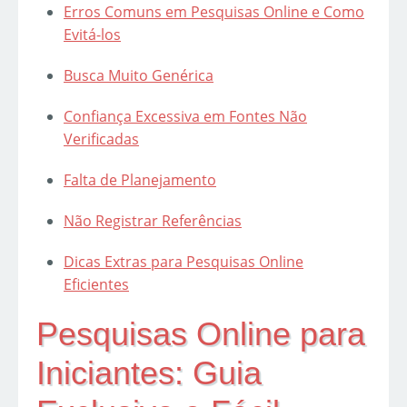
Erros Comuns em Pesquisas Online e Como
Evitá-los
Busca Muito Genérica
Confiança Excessiva em Fontes Não
Verificadas
Falta de Planejamento
Não Registrar Referências
Dicas Extras para Pesquisas Online
Eficientes
Pesquisas Online para
Iniciantes: Guia