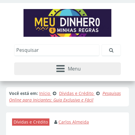
Menu
Você está em:
Início
Dívidas e Crédito
Pesquisas
Online para Iniciantes: Guia Exclusivo e Fácil
Dívidas e Crédito
Carlos Almeida