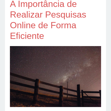
A Importância de
Realizar Pesquisas
Online de Forma
Eficiente