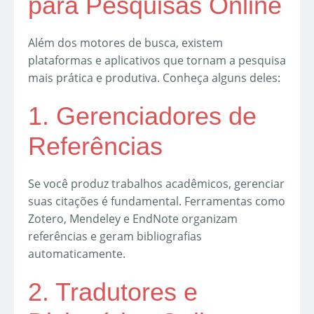
para Pesquisas Online
Além dos motores de busca, existem
plataformas e aplicativos que tornam a pesquisa
mais prática e produtiva. Conheça alguns deles:
1. Gerenciadores de
Referências
Se você produz trabalhos acadêmicos, gerenciar
suas citações é fundamental. Ferramentas como
Zotero, Mendeley e EndNote organizam
referências e geram bibliografias
automaticamente.
2. Tradutores e