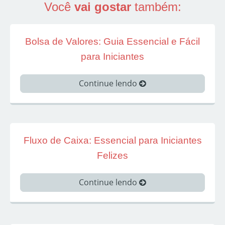
Você
vai gostar
também:
Bolsa de Valores: Guia Essencial e Fácil
para Iniciantes
Continue lendo
Fluxo de Caixa: Essencial para Iniciantes
Felizes
Continue lendo