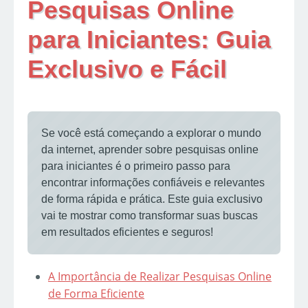
Pesquisas Online
para Iniciantes: Guia
Exclusivo e Fácil
Se você está começando a explorar o mundo
da internet, aprender sobre pesquisas online
para iniciantes é o primeiro passo para
encontrar informações confiáveis e relevantes
de forma rápida e prática. Este guia exclusivo
vai te mostrar como transformar suas buscas
em resultados eficientes e seguros!
A Importância de Realizar Pesquisas Online
de Forma Eficiente