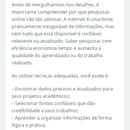
Antes de mergulharmos nos detalhes, é
importante compreender por que pesquisas
online são tão valiosas. A internet é uma fonte
praticamente inesgotável de informações, mas
nem tudo que está disponível é confiável,
relevante ou atualizado. Saber pesquisar com
eficiência economiza tempo e aumenta a
qualidade do aprendizado ou do trabalho
realizado.
Ao utilizar técnicas adequadas, você poderá:
– Encontrar dados precisos e atualizados para
seus projetos acadêmicos;
– Selecionar fontes confiáveis que dão
credibilidade a seus trabalhos;
– Aprender a organizar informações de forma
lógica e prática;