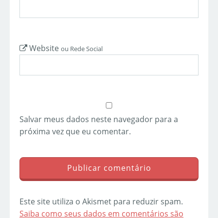
Website
ou Rede Social
Salvar meus dados neste navegador para a
próxima vez que eu comentar.
Este site utiliza o Akismet para reduzir spam.
Saiba como seus dados em comentários são