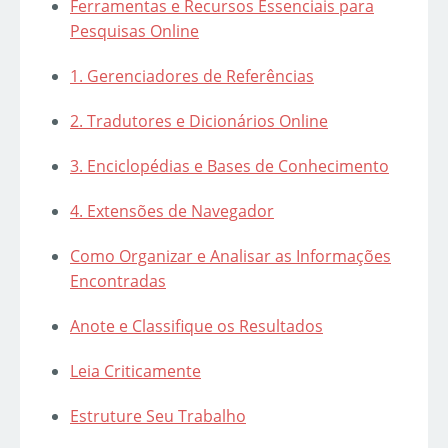
Ferramentas e Recursos Essenciais para
Pesquisas Online
1. Gerenciadores de Referências
2. Tradutores e Dicionários Online
3. Enciclopédias e Bases de Conhecimento
4. Extensões de Navegador
Como Organizar e Analisar as Informações
Encontradas
Anote e Classifique os Resultados
Leia Criticamente
Estruture Seu Trabalho