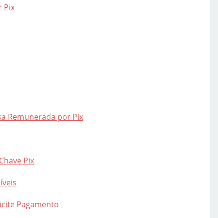
 Pix
sa Remunerada por Pix
 Chave Pix
íveis
icite Pagamento