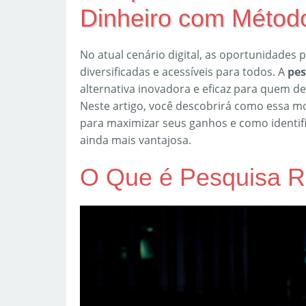
Dinheiro com Método
No atual cenário digital, as oportunidades 
diversificadas e acessíveis para todos. A
pes
alternativa inovadora e eficaz para quem d
Neste artigo, você descobrirá como essa mo
para maximizar seus ganhos e como identif
ainda mais vantajosa.
O Que é Pesquisa R