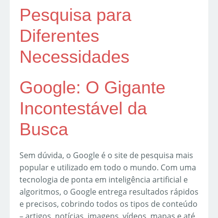
Pesquisa para
Diferentes
Necessidades
Google: O Gigante
Incontestável da
Busca
Sem dúvida, o Google é o site de pesquisa mais
popular e utilizado em todo o mundo. Com uma
tecnologia de ponta em inteligência artificial e
algoritmos, o Google entrega resultados rápidos
e precisos, cobrindo todos os tipos de conteúdo
– artigos, notícias, imagens, vídeos, mapas e até