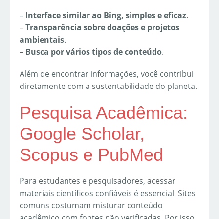
–
Interface similar ao Bing, simples e eficaz
.
–
Transparência sobre doações e projetos
ambientais
.
–
Busca por vários tipos de conteúdo
.
Além de encontrar informações, você contribui
diretamente com a sustentabilidade do planeta.
Pesquisa Acadêmica:
Google Scholar,
Scopus e PubMed
Para estudantes e pesquisadores, acessar
materiais científicos confiáveis é essencial. Sites
comuns costumam misturar conteúdo
acadêmico com fontes não verificadas. Por isso,