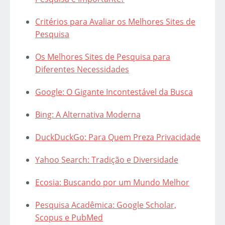
Critérios para Avaliar os Melhores Sites de
Pesquisa
Os Melhores Sites de Pesquisa para
Diferentes Necessidades
Google: O Gigante Incontestável da Busca
Bing: A Alternativa Moderna
DuckDuckGo: Para Quem Preza Privacidade
Yahoo Search: Tradição e Diversidade
Ecosia: Buscando por um Mundo Melhor
Pesquisa Acadêmica: Google Scholar,
Scopus e PubMed