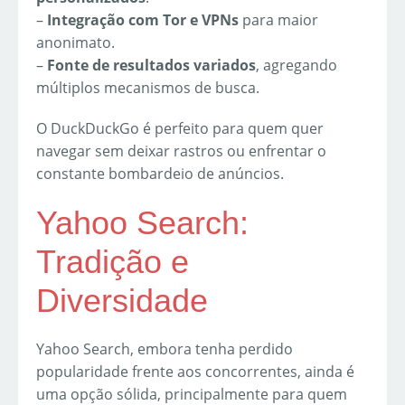
–
Integração com Tor e VPNs
para maior
anonimato.
–
Fonte de resultados variados
, agregando
múltiplos mecanismos de busca.
O DuckDuckGo é perfeito para quem quer
navegar sem deixar rastros ou enfrentar o
constante bombardeio de anúncios.
Yahoo Search:
Tradição e
Diversidade
Yahoo Search, embora tenha perdido
popularidade frente aos concorrentes, ainda é
uma opção sólida, principalmente para quem