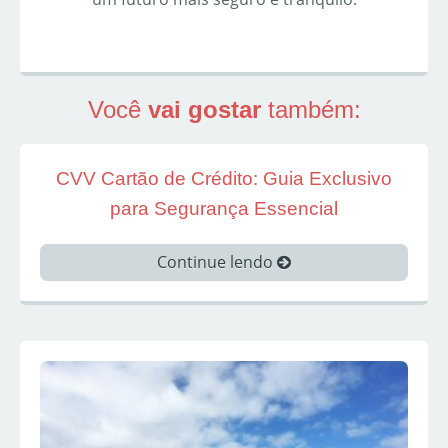
Você
vai gostar
também:
CVV Cartão de Crédito: Guia Exclusivo
para Segurança Essencial
Continue lendo