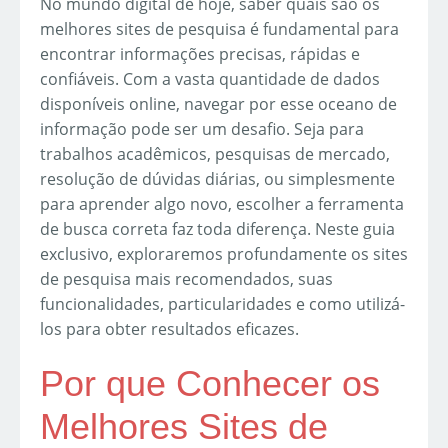
No mundo digital de hoje, saber quais são os
melhores sites de pesquisa é fundamental para
encontrar informações precisas, rápidas e
confiáveis. Com a vasta quantidade de dados
disponíveis online, navegar por esse oceano de
informação pode ser um desafio. Seja para
trabalhos acadêmicos, pesquisas de mercado,
resolução de dúvidas diárias, ou simplesmente
para aprender algo novo, escolher a ferramenta
de busca correta faz toda diferença. Neste guia
exclusivo, exploraremos profundamente os sites
de pesquisa mais recomendados, suas
funcionalidades, particularidades e como utilizá-
los para obter resultados eficazes.
Por que Conhecer os
Melhores Sites de