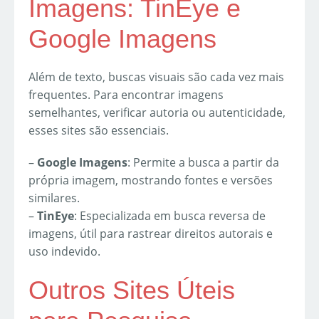
Imagens: TinEye e
Google Imagens
Além de texto, buscas visuais são cada vez mais
frequentes. Para encontrar imagens
semelhantes, verificar autoria ou autenticidade,
esses sites são essenciais.
–
Google Imagens
: Permite a busca a partir da
própria imagem, mostrando fontes e versões
similares.
–
TinEye
: Especializada em busca reversa de
imagens, útil para rastrear direitos autorais e
uso indevido.
Outros Sites Úteis