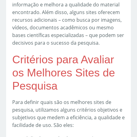
informação e melhora a qualidade do material
encontrado. Além disso, alguns sites oferecem
recursos adicionais – como busca por imagens,
vídeos, documentos acadêmicos ou mesmo
bases científicas especializadas – que podem ser
decisivos para o sucesso da pesquisa.
Critérios para Avaliar
os Melhores Sites de
Pesquisa
Para definir quais são os melhores sites de
pesquisa, utilizamos alguns critérios objetivos e
subjetivos que medem a eficiência, a qualidade e
facilidade de uso. São eles: