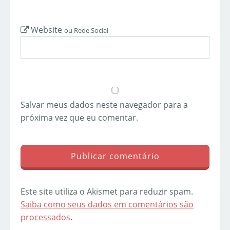
Website
ou Rede Social
Salvar meus dados neste navegador para a
próxima vez que eu comentar.
Este site utiliza o Akismet para reduzir spam.
Saiba como seus dados em comentários são
processados
.