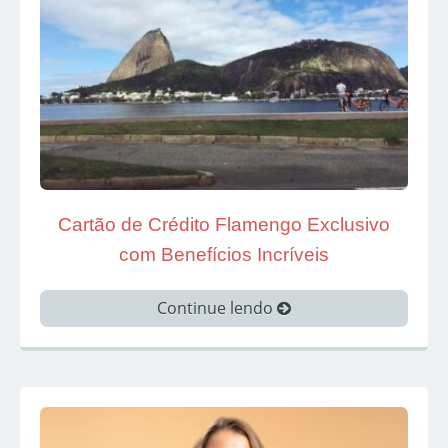
Cartão de Crédito Flamengo Exclusivo
com Benefícios Incríveis
Continue lendo