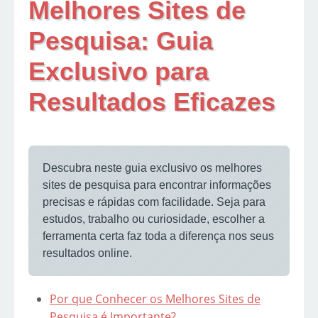
Melhores Sites de
Pesquisa: Guia
Exclusivo para
Resultados Eficazes
Descubra neste guia exclusivo os melhores
sites de pesquisa para encontrar informações
precisas e rápidas com facilidade. Seja para
estudos, trabalho ou curiosidade, escolher a
ferramenta certa faz toda a diferença nos seus
resultados online.
Por que Conhecer os Melhores Sites de
Pesquisa é Importante?