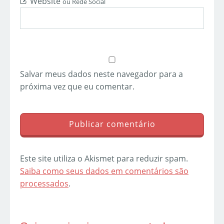
Website
ou Rede Social
Salvar meus dados neste navegador para a
próxima vez que eu comentar.
Este site utiliza o Akismet para reduzir spam.
Saiba como seus dados em comentários são
processados
.