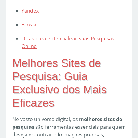
Yandex
Ecosia
Dicas para Potencializar Suas Pesquisas
Online
Melhores Sites de
Pesquisa: Guia
Exclusivo dos Mais
Eficazes
No vasto universo digital, os
melhores sites de
pesquisa
são ferramentas essenciais para quem
deseja encontrar informações precisas,