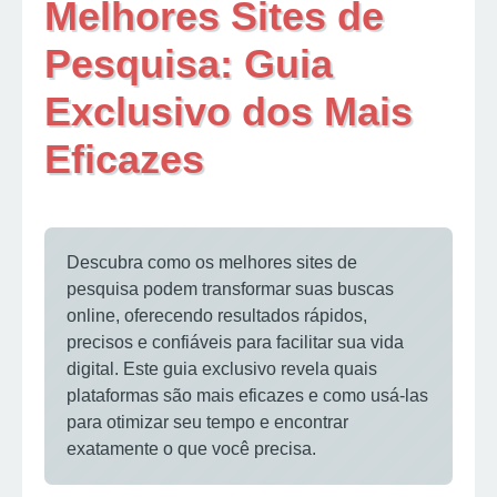
Melhores Sites de
Pesquisa: Guia
Exclusivo dos Mais
Eficazes
Descubra como os melhores sites de
pesquisa podem transformar suas buscas
online, oferecendo resultados rápidos,
precisos e confiáveis para facilitar sua vida
digital. Este guia exclusivo revela quais
plataformas são mais eficazes e como usá-las
para otimizar seu tempo e encontrar
exatamente o que você precisa.