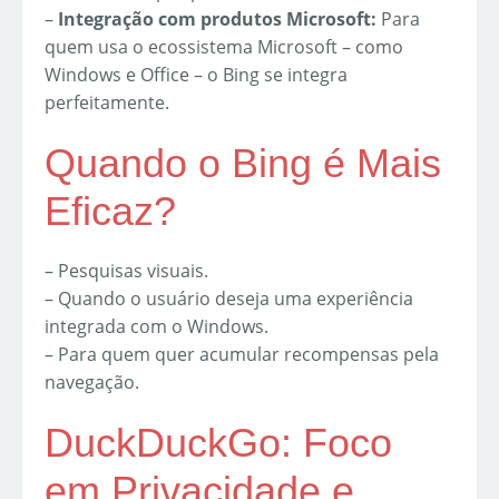
–
Integração com produtos Microsoft:
Para
quem usa o ecossistema Microsoft – como
Windows e Office – o Bing se integra
perfeitamente.
Quando o Bing é Mais
Eficaz?
– Pesquisas visuais.
– Quando o usuário deseja uma experiência
integrada com o Windows.
– Para quem quer acumular recompensas pela
navegação.
DuckDuckGo: Foco
em Privacidade e