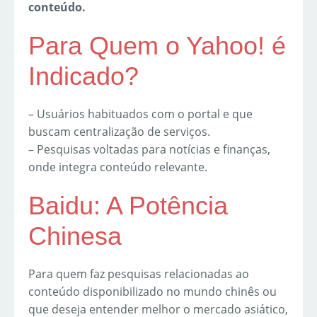
conteúdo.
Para Quem o Yahoo! é
Indicado?
– Usuários habituados com o portal e que
buscam centralização de serviços.
– Pesquisas voltadas para notícias e finanças,
onde integra conteúdo relevante.
Baidu: A Potência
Chinesa
Para quem faz pesquisas relacionadas ao
conteúdo disponibilizado no mundo chinês ou
que deseja entender melhor o mercado asiático,