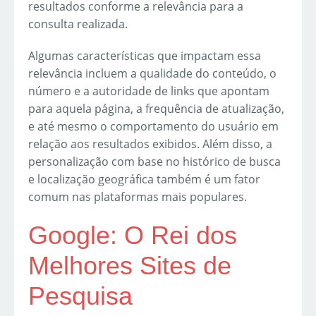
resultados conforme a relevância para a
consulta realizada.
Algumas características que impactam essa
relevância incluem a qualidade do conteúdo, o
número e a autoridade de links que apontam
para aquela página, a frequência de atualização,
e até mesmo o comportamento do usuário em
relação aos resultados exibidos. Além disso, a
personalização com base no histórico de busca
e localização geográfica também é um fator
comum nas plataformas mais populares.
Google: O Rei dos
Melhores Sites de
Pesquisa