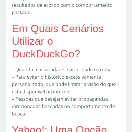
resultados de acordo com o comportamento
passado.
Em Quais Cenários
Utilizar o
DuckDuckGo?
– Quando a privacidade é prioridade máxima.
– Para evitar o histórico excessivamente
personalizado, que pode limitar a visão do que
está disponível na internet.
– Pessoas que desejam evitar propagandas
direcionadas baseadas no comportamento de
busca.
Yahoo!: Uma Opção