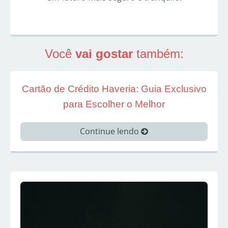
Você
vai gostar
também:
Cartão de Crédito Haveria: Guia Exclusivo
para Escolher o Melhor
Continue lendo