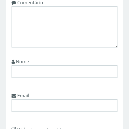
Comentário
Nome
Email