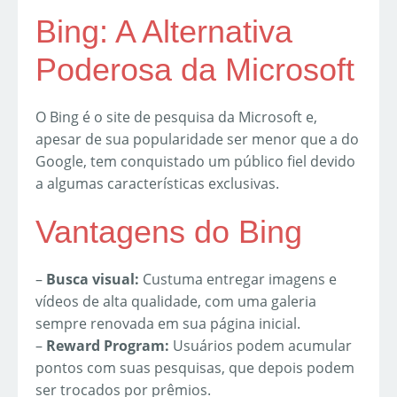
Bing: A Alternativa
Poderosa da Microsoft
O Bing é o site de pesquisa da Microsoft e,
apesar de sua popularidade ser menor que a do
Google, tem conquistado um público fiel devido
a algumas características exclusivas.
Vantagens do Bing
–
Busca visual:
Custuma entregar imagens e
vídeos de alta qualidade, com uma galeria
sempre renovada em sua página inicial.
–
Reward Program:
Usuários podem acumular
pontos com suas pesquisas, que depois podem
ser trocados por prêmios.