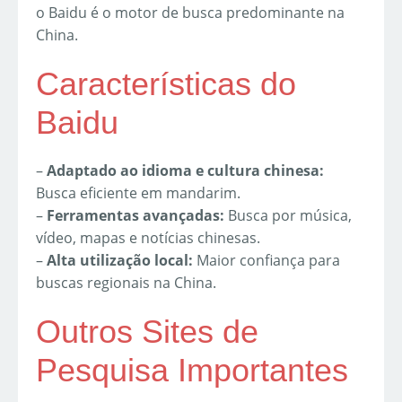
o Baidu é o motor de busca predominante na
China.
Características do
Baidu
–
Adaptado ao idioma e cultura chinesa:
Busca eficiente em mandarim.
–
Ferramentas avançadas:
Busca por música,
vídeo, mapas e notícias chinesas.
–
Alta utilização local:
Maior confiança para
buscas regionais na China.
Outros Sites de
Pesquisa Importantes