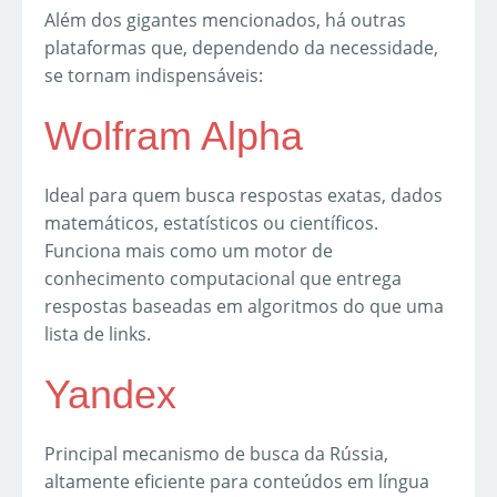
Além dos gigantes mencionados, há outras
plataformas que, dependendo da necessidade,
se tornam indispensáveis:
Wolfram Alpha
Ideal para quem busca respostas exatas, dados
matemáticos, estatísticos ou científicos.
Funciona mais como um motor de
conhecimento computacional que entrega
respostas baseadas em algoritmos do que uma
lista de links.
Yandex
Principal mecanismo de busca da Rússia,
altamente eficiente para conteúdos em língua