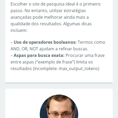
Escolher o site de pesquisa ideal é o primeiro
passo. No entanto, utilizar estratégias
avançadas pode melhorar ainda mais a
qualidade dos resultados. Algumas dicas
incluem:
–
Uso de operadores booleanos:
Termos como
AND, OR, NOT ajudam a refinar buscas.
–
Aspas para busca exata:
Procurar uma frase
entre aspas (“exemplo de frase”) limita os
resultados (Incomplete: max_output_tokens)