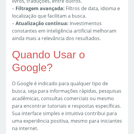
livros, traduções, entre outros.
–
Filtragem avançada:
Filtros de data, idioma e
localização que facilitam a busca.
–
Atualização contínua:
Investimentos
constantes em inteligência artificial melhoram
ainda mais a relevância dos resultados.
Quando Usar o
Google?
O Google é indicado para qualquer tipo de
busca, seja para informações rápidas, pesquisas
acadêmicas, consultas comerciais ou mesmo
para encontrar tutoriais e respostas específicas.
Sua interface simples e intuitiva contribui para
uma experiência positiva, mesmo para iniciantes
na internet.