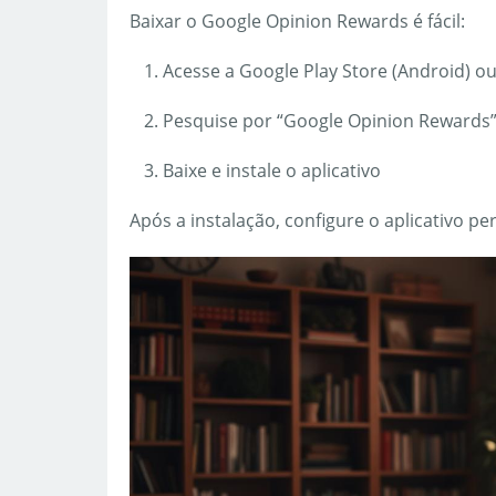
Baixar o Google Opinion Rewards é fácil:
Acesse a Google Play Store (Android) ou
Pesquise por “Google Opinion Rewards
Baixe e instale o aplicativo
Após a instalação, configure o aplicativo pe