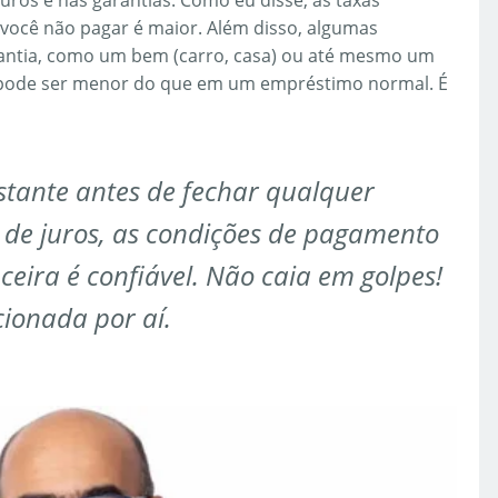
juros e nas garantias. Como eu disse, as taxas
 você não pagar é maior. Além disso, algumas
arantia, como um bem (carro, casa) ou até mesmo um
ado pode ser menor do que em um empréstimo normal. É
stante antes de fechar qualquer
 de juros, as condições de pagamento
nceira é confiável. Não caia em golpes!
ionada por aí.