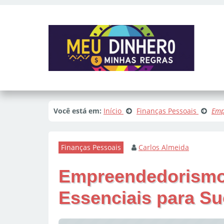
Você está em:
Início
Finanças Pessoais
Emp
Finanças Pessoais
Carlos Almeida
Empreendedorismo D
Essenciais para S