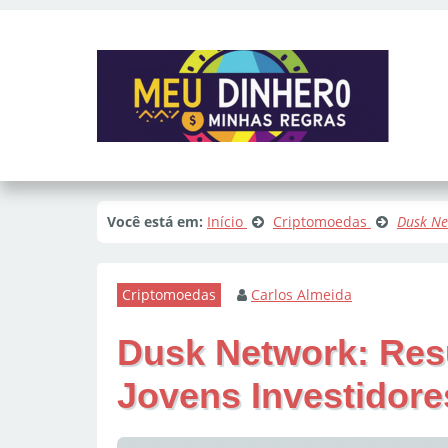
Você está em:
Início
Criptomoedas
Dusk Net
Criptomoedas
Carlos Almeida
Dusk Network: Resu
Jovens Investidore