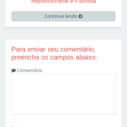
Impressionante e Futurista
Continue lendo
Para enviar seu comentário,
preencha os campos abaixo:
Comentário