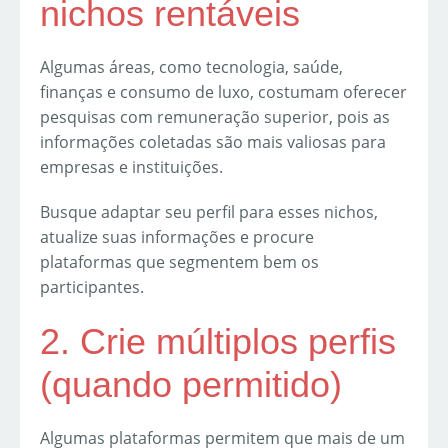
nichos rentáveis
Algumas áreas, como tecnologia, saúde,
finanças e consumo de luxo, costumam oferecer
pesquisas com remuneração superior, pois as
informações coletadas são mais valiosas para
empresas e instituições.
Busque adaptar seu perfil para esses nichos,
atualize suas informações e procure
plataformas que segmentem bem os
participantes.
2. Crie múltiplos perfis
(quando permitido)
Algumas plataformas permitem que mais de um