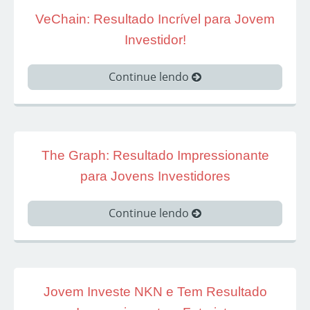
VeChain: Resultado Incrível para Jovem
Investidor!
Continue lendo
The Graph: Resultado Impressionante
para Jovens Investidores
Continue lendo
Jovem Investe NKN e Tem Resultado