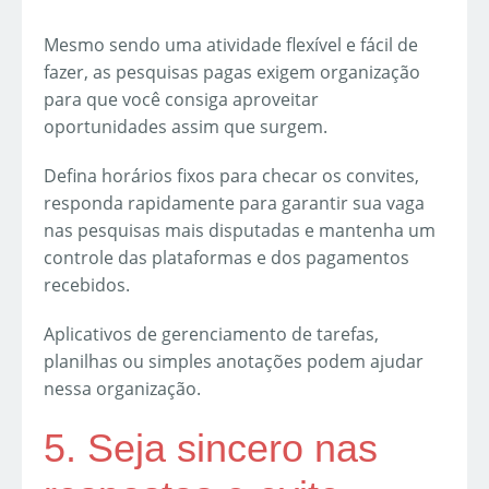
Mesmo sendo uma atividade flexível e fácil de
fazer, as pesquisas pagas exigem organização
para que você consiga aproveitar
oportunidades assim que surgem.
Defina horários fixos para checar os convites,
responda rapidamente para garantir sua vaga
nas pesquisas mais disputadas e mantenha um
controle das plataformas e dos pagamentos
recebidos.
Aplicativos de gerenciamento de tarefas,
planilhas ou simples anotações podem ajudar
nessa organização.
5. Seja sincero nas