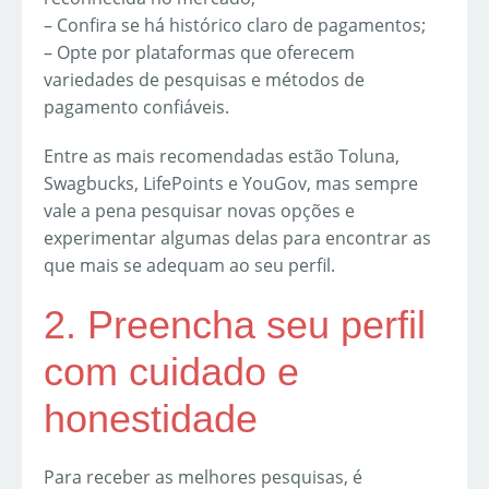
– Confira se há histórico claro de pagamentos;
– Opte por plataformas que oferecem
variedades de pesquisas e métodos de
pagamento confiáveis.
Entre as mais recomendadas estão Toluna,
Swagbucks, LifePoints e YouGov, mas sempre
vale a pena pesquisar novas opções e
experimentar algumas delas para encontrar as
que mais se adequam ao seu perfil.
2. Preencha seu perfil
com cuidado e
honestidade
Para receber as melhores pesquisas, é