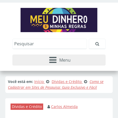
Menu
Você está em:
Início
Dívidas e Crédito
Como se
Cadastrar em Sites de Pesquisa: Guia Exclusivo e Fácil
Dívidas e Crédito
Carlos Almeida