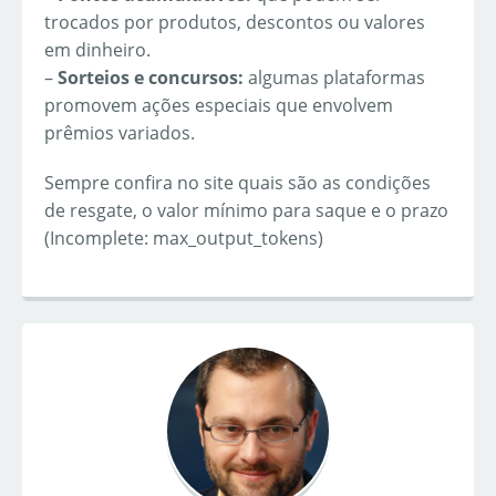
trocados por produtos, descontos ou valores
em dinheiro.
–
Sorteios e concursos:
algumas plataformas
promovem ações especiais que envolvem
prêmios variados.
Sempre confira no site quais são as condições
de resgate, o valor mínimo para saque e o prazo
(Incomplete: max_output_tokens)