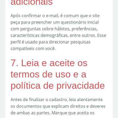
adicionais
Após confirmar o e-mail, é comum que o site
peça para preencher um questionário inicial
com perguntas sobre hábitos, preferências,
características demográficas, entre outros. Esse
perfil é usado para direcionar pesquisas
compatíveis com você.
7. Leia e aceite os
termos de uso e a
política de privacidade
Antes de finalizar o cadastro, leia atentamente
os documentos que explicam direitos e deveres
de ambas as partes. Marque que aceita os