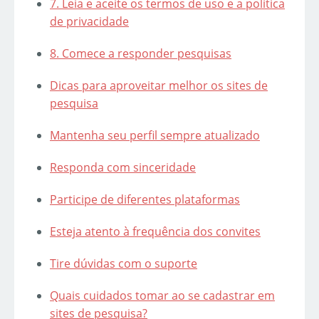
7. Leia e aceite os termos de uso e a política
de privacidade
8. Comece a responder pesquisas
Dicas para aproveitar melhor os sites de
pesquisa
Mantenha seu perfil sempre atualizado
Responda com sinceridade
Participe de diferentes plataformas
Esteja atento à frequência dos convites
Tire dúvidas com o suporte
Quais cuidados tomar ao se cadastrar em
sites de pesquisa?