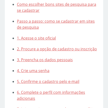
Como escolher bons sites de pesquisa para
se cadastrar
Passo a passo: como se cadastrar em sites
de pesquisa
1. Acesse o site oficial
2. Procure a opção de cadastro ou inscrição
3. Preencha os dados pessoais
4. Crie uma senha
5. Confirme o cadastro pelo e-mail
6. Complete o perfil com informações
adicionais