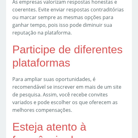
As empresas valorizam respostas honestas e
coerentes. Evite enviar respostas contraditórias
ou marcar sempre as mesmas opções para
ganhar tempo, pois isso pode diminuir sua
reputação na plataforma.
Participe de diferentes
plataformas
Para ampliar suas oportunidades, é
recomendável se inscrever em mais de um site
de pesquisa. Assim, você recebe convites
variados e pode escolher os que oferecem as
melhores compensações.
Esteja atento à