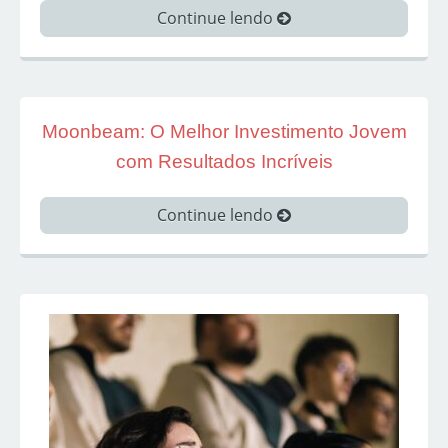
Continue lendo
Moonbeam: O Melhor Investimento Jovem
com Resultados Incríveis
Continue lendo