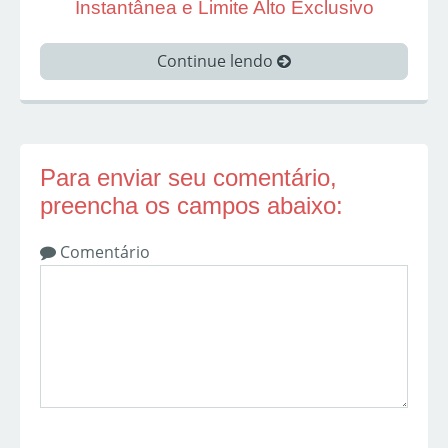
Instantânea e Limite Alto Exclusivo
Continue lendo
Para enviar seu comentário,
preencha os campos abaixo:
Comentário