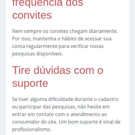
frequência dos
convites
Nem sempre os convites chegam diariamente.
Por isso, mantenha o hábito de acessar sua
conta regularmente para verificar novas
pesquisas disponíveis.
Tire dúvidas com o
suporte
Se tiver alguma dificuldade durante o cadastro
ou participar das pesquisas, não hesite em
entrar em contato com o atendimento ao
consumidor do site. Um bom suporte é sinal de
profissionalismo.