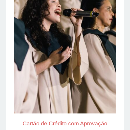
Cartão de Crédito com Aprovação