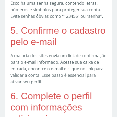
Escolha uma senha segura, contendo letras,
números e símbolos para proteger sua conta.
Evite senhas óbvias como “123456” ou “senha”.
5. Confirme o cadastro
pelo e-mail
A maioria dos sites envia um link de confirmação
para o e-mail informado. Acesse sua caixa de
entrada, encontre o e-mail e clique no link para
validar a conta. Esse passo é essencial para
ativar seu perfil.
6. Complete o perfil
com informações