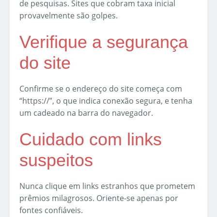
de pesquisas. Sites que cobram taxa inicial
provavelmente são golpes.
Verifique a segurança
do site
Confirme se o endereço do site começa com
“https://”, o que indica conexão segura, e tenha
um cadeado na barra do navegador.
Cuidado com links
suspeitos
Nunca clique em links estranhos que prometem
prêmios milagrosos. Oriente-se apenas por
fontes confiáveis.