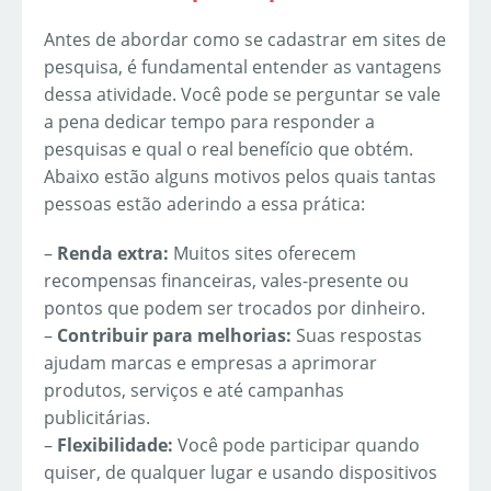
Antes de abordar como se cadastrar em sites de
pesquisa, é fundamental entender as vantagens
dessa atividade. Você pode se perguntar se vale
a pena dedicar tempo para responder a
pesquisas e qual o real benefício que obtém.
Abaixo estão alguns motivos pelos quais tantas
pessoas estão aderindo a essa prática:
–
Renda extra:
Muitos sites oferecem
recompensas financeiras, vales-presente ou
pontos que podem ser trocados por dinheiro.
–
Contribuir para melhorias:
Suas respostas
ajudam marcas e empresas a aprimorar
produtos, serviços e até campanhas
publicitárias.
–
Flexibilidade:
Você pode participar quando
quiser, de qualquer lugar e usando dispositivos