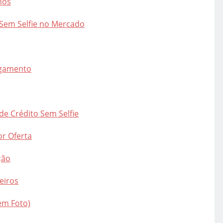
mos
o Sem Selfie no Mercado
agamento
de Crédito Sem Selfie
or Oferta
ção
eiros
em Foto)