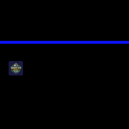
aproximação, fazer compras ficou mais
prático. Basta aproximar o cartão da
máquina para concluir a transação
rapidamente e sem complicações.