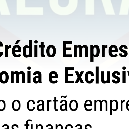
Crédito Empres
omia e Exclus
 o cartão empre
as finanças.