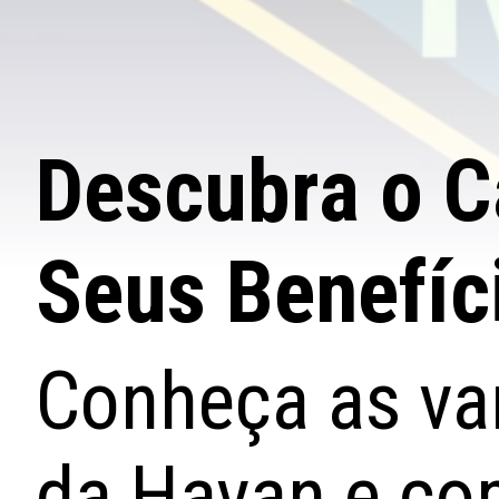
Descubra o C
Seus Benefíc
Conheça as va
da Havan e com