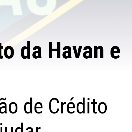
to da Havan e
ão de Crédito
judar.