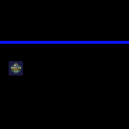
atendimento ao cliente eficiente e
rápido. Você pode resolver suas
questões com facilidade, seja por
telefone ou online.