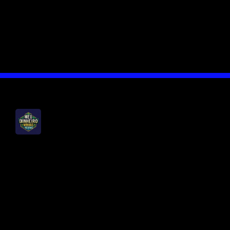
continuamente. Essa é uma das 5
atitudes que os ricos têm e você ainda
não aprendeu. E, acredite, essa
mentalidade pode ser cultivada!