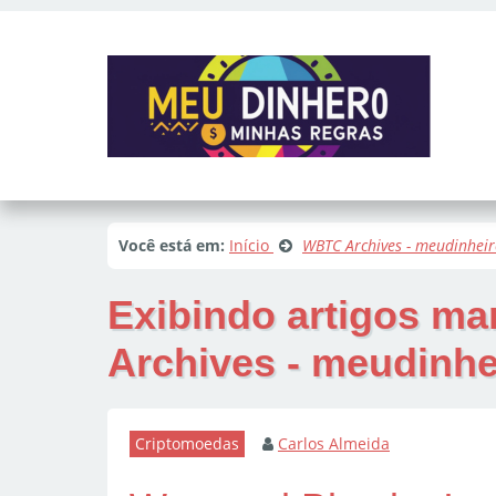
Você está em:
Início
WBTC Archives - meudinhei
Exibindo artigos m
Archives - meudinh
Criptomoedas
Carlos Almeida