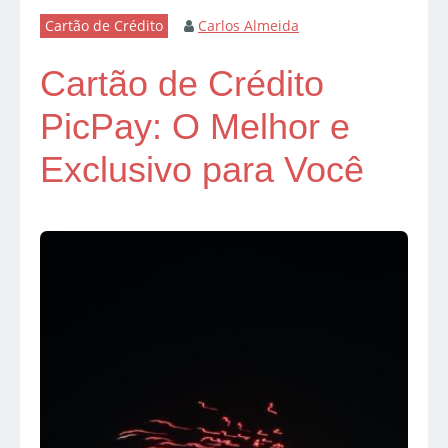
Cartão de Crédito
Carlos Almeida
Cartão de Crédito
PicPay: O Melhor e
Exclusivo para Você