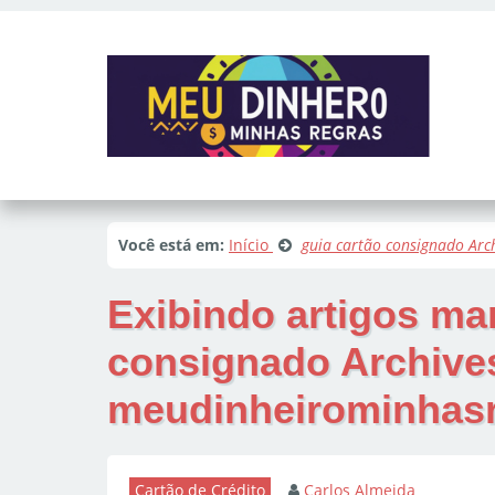
Você está em:
Início
guia cartão consignado Arc
Exibindo artigos m
consignado Archives
meudinheirominhasr
Cartão de Crédito
Carlos Almeida