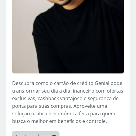
Descubra como o cartão de crédito Genial pode
transformar seu dia a dia financeiro com ofertas
exclusivas, cashback vantajoso e segurança de
ponta para suas compras. Aproveite uma
solução prática e econômica feita para quem
busca o melhor em benefícios e controle.